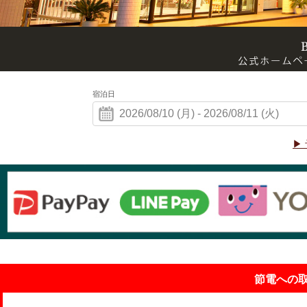
宿泊日
▶
節電への