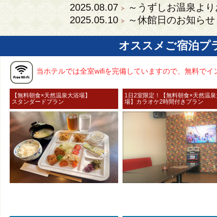
2025.08.07
～うずしお温泉より
2025.05.10
～休館日のお知らせ
オススメご宿泊プ
当ホテルでは全室wifiを完備していますので、無料で
【無料朝食×天然温泉大浴場】
1日2室限定！【無料朝食×天然温
スタンダードプラン
場】カラオケ2時間付きプラン