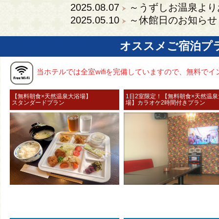
2025.08.07
～うずしお温泉より
2025.05.10
～休館日のお知らせ
オススメご宿泊プ
当ホテルでは全室wifiを完備していますので、無料で
【無料朝食×天然温泉大浴場】
1日2室限定！【無料朝食×天然温
スタンダードプラン
場】カラオケ2時間付きプラン