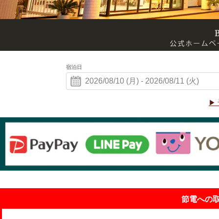
宿泊日
▶
節電への