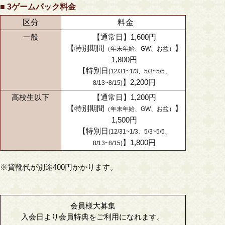
■ 3ゲームパック料金
区分
料金
一般
【通常日】1,600円
【特別期間
】
（年末年始、GW、お盆）
1,800円
【特別日
(12/31~1/3、5/3~5/5、
】2,200円
8/13~8/15)
高校生以下
【通常日】1,200円
【特別期間
】
（年末年始、GW、お盆）
1,500円
【特別日
(12/31~1/3、5/3~5/5、
】1,800円
8/13~8/15)
※貸靴代が別途400円かかります。
会員様大募集
入会日より会員特典をご利用になれます。