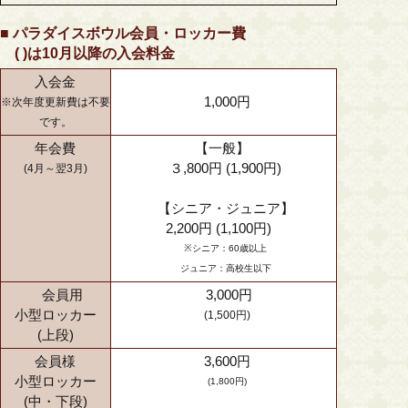
■ パラダイスボウル会員・ロッカー費
( )は10月以降の入会料金
入会金
1,000円
※次年度更新費は不要
です。
年会費
【一般】
３,800円 (1,900円)
(4月～翌3月)
【シニア・ジュニア】
2,200円 (1,100円)
※シニア：60歳以上
ジュニア：高校生以下
会員用
3,000円
小型ロッカー
(1,500円)
(上段)
会員様
3,600円
小型ロッカー
(1,800円)
(中・下段)