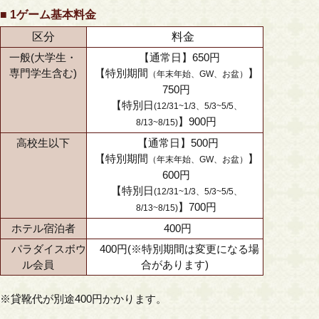
■ 1ゲーム基本料金
区分
料金
一般(
大学生・
【通常日】650円
専門学生
含む)
【特別期間
】
（年末年始、GW、お盆）
750円
【特別日
(12/31~1/3、5/3~5/5、
】900円
8/13~8/15)
高校生以下
【通常日】500円
【特別期間
】
（年末年始、GW、お盆）
600円
【特別日
(12/31~1/3、5/3~5/5、
】700円
8/13~8/15)
ホテル宿泊者
400円
パラダイスボウ
400円(※特別期間は変更になる場
ル会員
合があります)
※貸靴代が別途400円かかります。