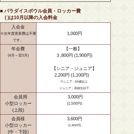
■ パラダイスボウル会員・ロッカー費
( )は10月以降の入会料金
入会金
1,000円
※次年度更新費は不要
です。
年会費
【一般】
３,800円 (1,900円)
(4月～翌3月)
【シニア・ジュニア】
2,200円 (1,100円)
※シニア：60歳以上
ジュニア：高校生以下
会員用
3,000円
小型ロッカー
(1,500円)
(上段)
会員様
3,600円
小型ロッカー
(1,800円)
(中・下段)