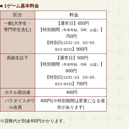
■ 1ゲーム基本料金
区分
料金
一般(
大学生・
【通常日】650円
専門学生
含む)
【特別期間
】
（年末年始、GW、お盆）
750円
【特別日
(12/31~1/3、5/3~5/5、
】900円
8/13~8/15)
高校生以下
【通常日】500円
【特別期間
】
（年末年始、GW、お盆）
600円
【特別日
(12/31~1/3、5/3~5/5、
】700円
8/13~8/15)
ホテル宿泊者
400円
パラダイスボウ
400円(※特別期間は変更になる場
ル会員
合があります)
※貸靴代が別途400円かかります。