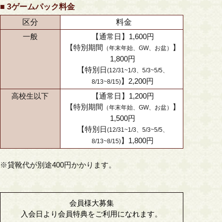
■ 3ゲームパック料金
区分
料金
一般
【通常日】1,600円
【特別期間
】
（年末年始、GW、お盆）
1,800円
【特別日
(12/31~1/3、5/3~5/5、
】2,200円
8/13~8/15)
高校生以下
【通常日】1,200円
【特別期間
】
（年末年始、GW、お盆）
1,500円
【特別日
(12/31~1/3、5/3~5/5、
】1,800円
8/13~8/15)
※貸靴代が別途400円かかります。
会員様大募集
入会日より会員特典をご利用になれます。