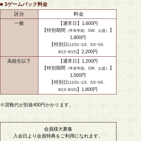
■ 3ゲームパック料金
区分
料金
一般
【通常日】1,600円
【特別期間
】
（年末年始、GW、お盆）
1,800円
【特別日
(12/31~1/3、5/3~5/5、
】2,200円
8/13~8/15)
高校生以下
【通常日】1,200円
【特別期間
】
（年末年始、GW、お盆）
1,500円
【特別日
(12/31~1/3、5/3~5/5、
】1,800円
8/13~8/15)
※貸靴代が別途400円かかります。
会員様大募集
入会日より会員特典をご利用になれます。