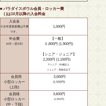
■ パラダイスボウル会員・ロッカー費
( )は10月以降の入会料金
入会金
1,000円
※次年度更新費は不要
です。
年会費
【一般】
３,800円 (1,900円)
(4月～翌3月)
【シニア・ジュニア】
2,200円 (1,100円)
※シニア：60歳以上
ジュニア：高校生以下
会員用
3,000円
小型ロッカー
(1,500円)
(上段)
会員様
3,600円
小型ロッカー
(1,800円)
(中・下段)