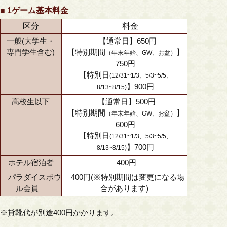
■ 1ゲーム基本料金
区分
料金
一般(
大学生・
【通常日】650円
専門学生
含む)
【特別期間
】
（年末年始、GW、お盆）
750円
【特別日
(12/31~1/3、5/3~5/5、
】900円
8/13~8/15)
高校生以下
【通常日】500円
【特別期間
】
（年末年始、GW、お盆）
600円
【特別日
(12/31~1/3、5/3~5/5、
】700円
8/13~8/15)
ホテル宿泊者
400円
パラダイスボウ
400円(※特別期間は変更になる場
ル会員
合があります)
※貸靴代が別途400円かかります。