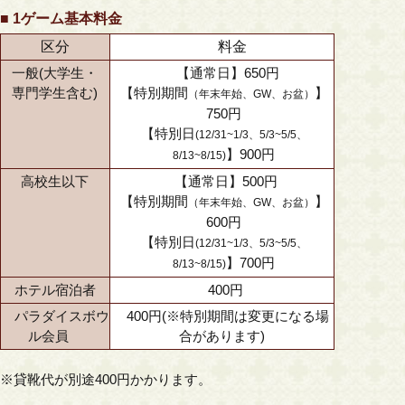
■ 1ゲーム基本料金
区分
料金
一般(
大学生・
【通常日】650円
専門学生
含む)
【特別期間
】
（年末年始、GW、お盆）
750円
【特別日
(12/31~1/3、5/3~5/5、
】900円
8/13~8/15)
高校生以下
【通常日】500円
【特別期間
】
（年末年始、GW、お盆）
600円
【特別日
(12/31~1/3、5/3~5/5、
】700円
8/13~8/15)
ホテル宿泊者
400円
パラダイスボウ
400円(※特別期間は変更になる場
ル会員
合があります)
※貸靴代が別途400円かかります。