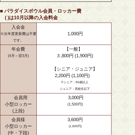
■ パラダイスボウル会員・ロッカー費
( )は10月以降の入会料金
入会金
1,000円
※次年度更新費は不要
です。
年会費
【一般】
３,800円 (1,900円)
(4月～翌3月)
【シニア・ジュニア】
2,200円 (1,100円)
※シニア：60歳以上
ジュニア：高校生以下
会員用
3,000円
小型ロッカー
(1,500円)
(上段)
会員様
3,600円
小型ロッカー
(1,800円)
(中・下段)