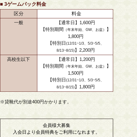
■ 3ゲームパック料金
区分
料金
一般
【通常日】1,600円
【特別期間
】
（年末年始、GW、お盆）
1,800円
【特別日
(12/31~1/3、5/3~5/5、
】2,200円
8/13~8/15)
高校生以下
【通常日】1,200円
【特別期間
】
（年末年始、GW、お盆）
1,500円
【特別日
(12/31~1/3、5/3~5/5、
】1,800円
8/13~8/15)
※貸靴代が別途400円かかります。
会員様大募集
入会日より会員特典をご利用になれます。