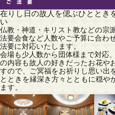
在りし日の故人を偲ぶひととき
い
仏教・神道・キリスト教などの宗
法要会食など人数やご予算に合わ
法要に対応いたします。
会場も少人数から団体様まで対応
の内容も故人の好きだったお花や
すので、ご冥福をお祈りし思い出
とときを縁深き方々とともに穏や
ます。