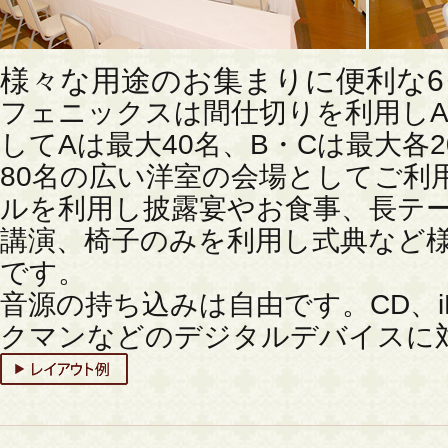
様々な用途のお集まりに便利な
フェニックスは間仕切りを利用しA
してAは最大40名、B・Cは最大各
80名の広い洋室の会場としてご利
ルを利用し披露宴やお食事、長テ
講演、椅子のみを利用し式典など
です。
音源の持ち込みは自由です。CD、iPh
クマンなどのデジタルデバイスに