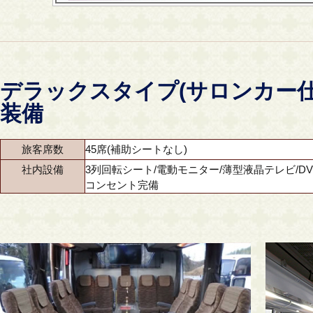
デラックスタイプ(サロンカー
装備
旅客席数
45席(補助シートなし)
社内設備
3列回転シート/電動モニター/薄型液晶テレビ/DV
コンセント完備