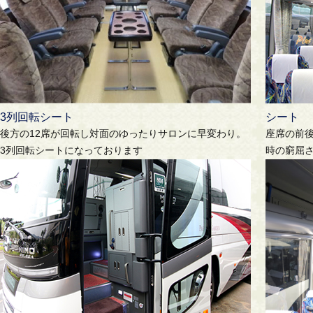
3列回転シート
シート
後方の12席が回転し対面のゆったりサロンに早変わり。
座席の前
3列回転シートになっております
時の窮屈