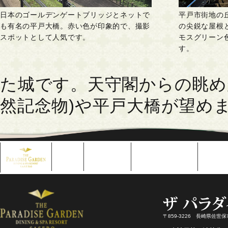
日本のゴールデンゲートブリッジとネットで
平戸市街地の
も有名の平戸大橋。赤い色が印象的で、撮影
の尖鋭な屋根
スポットとして人気です。
モスグリーン
す。
た城です。天守閣からの眺め
然記念物)や平戸大橋が望め
〒859-3226 長崎県佐世