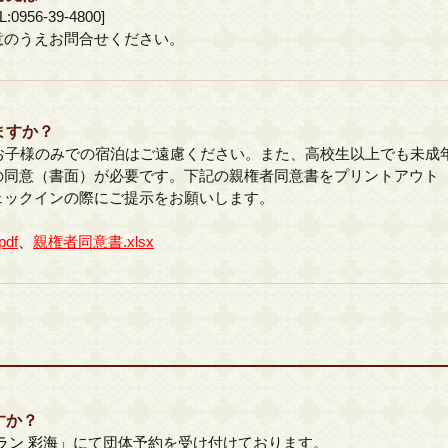
56-39-4800]
意のうえお問合せください。
ますか？
お子様のみでの宿泊はご遠慮ください。また、高校生以上でも未成
の同意（書面）が必要です。下記の親権者同意書をプリントアウト
ェックインの際にご提示をお願いします。
df
、
親権者同意書.xlsx
すか？
ラン 彩海」
にて団体予約を受け付けております。