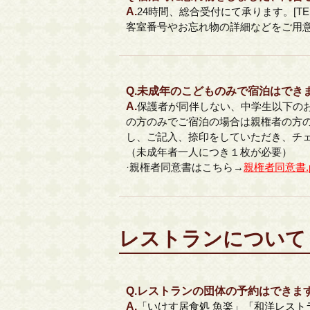
A.
24時間、総合受付にて承ります。[TEL:09
客室番号やお忘れ物の詳細などをご用
Q.
未成年のこどものみで宿泊はでき
A.
保護者が同伴しない、中学生以下の
の方のみでご宿泊の場合は親権者の方
し、ご記入、捺印をしていただき、チ
（未成年者一人につき１枚が必要）
·親権者同意書はこちら→
親権者同意書.p
レストランについて
Q.
レストランの団体の予約はできま
A.
「いけす居食処 魚楽」
「和洋レスト