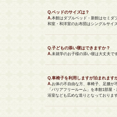
Q.
ベッドのサイズは？
A.
本館はダブルベッド・新館はセミダ
和室・和洋室のお布団はシングルサイ
Q.
子どもの添い寝はできますか？
A.
未就学のお子様の添い寝は大丈夫で
Q.
車椅子を利用しますが泊まれます
A.
お体の不自由な方、車椅子、足腰が
「バリアフリールーム」を本館1部屋・
浴室なども広めな造りとなっておりま