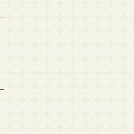
。
席
会