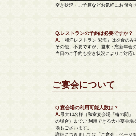
空き状況・ご予算などお気軽にお問合
Q.
レストランの予約は必要ですか？
A.
「和洋レストラン 彩海」
は夕食のみ
その他、不要ですが、週末・忘新年会
当日のご予約も空き状況によりご対応
ご宴会について
Q.
宴会場の利用可能人数は？
A.
最大10名様（和室宴会場「椿の間」
の場合）までご 利用できる大小宴会場
場もございます。
詳細につきましては
「ご宴会」
ページ