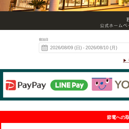
宿泊日
▶
節電への