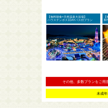
【無料朝食×天然温泉大浴場】
【
ハウステンボス1DAYパス付プラン
和
その他、多数プランをご用
未成年