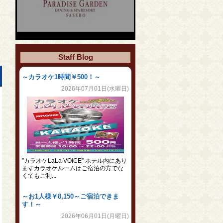
Staff Blog
～カラオケ1時間￥500！～
2026年07月01日(水曜日)
。
”カラオケLaLa VOICE” ホテル内にあり
ますカラオケルームはご宿泊の方でな
くてもご利...
～お1人様￥8,150～ご宿泊できま
す！～
2026年06月01日(月曜日)