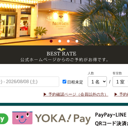
人数
客室数
/
日程未定
▶ 予約確認ページ（会員以外の方）
▶ 予