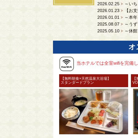
2026.02.25
～いち
2026.01.23
【お支
2026.01.01
～本年
2025.08.07
～うず
2025.05.10
～休館
オ
当ホテルでは全室wifiを完
【無料朝食×天然温泉大浴場】
【
スタンダードプラン
V