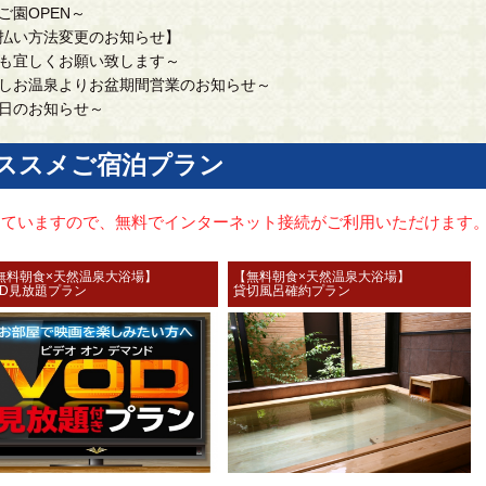
ご園OPEN～
払い方法変更のお知らせ】
も宜しくお願い致します～
しお温泉よりお盆期間営業のお知らせ～
日のお知らせ～
ススメご宿泊プラン
備していますので、無料でインターネット接続がご利用いただけます
無料朝食×天然温泉大浴場】
【無料朝食×天然温泉大浴場】
OD見放題プラン
貸切風呂確約プラン