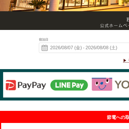
宿泊日
▶
節電への