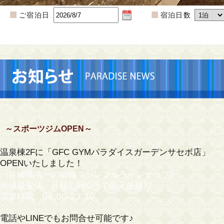
ご宿泊日
宿泊日数
～スポーツジムOPEN～
温泉棟2Fに「GFC GYMパラダイスガーデンサセボ店」
OPENいたしました！
《長崎県唯一の鍛錬マシンフルラインナップ》
地域最安値、月額2,980円で鍛え放題??
営業時間 06:00-23:30
電話やLINEでもお問合せ可能です♪