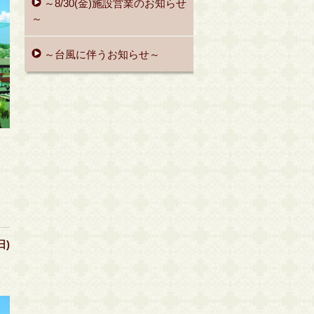
～8/30(金)施設営業のお知らせ
～
～台風に伴うお知らせ～
日)