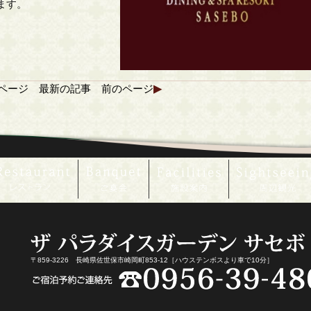
ます。
ページ
最新の記事
前のページ
▶
〒859-3226 長崎県佐世保市崎岡町853-12［ハウステンボスより車で10分］