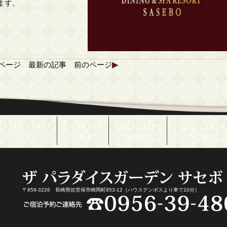
ます。
ページ
最新の記事
前のページ
▶
〒859-3226 長崎県佐世保市崎岡町853-12［ハウステンボスより車で10分］