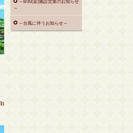
～8/30(金)施設営業のお知らせ
～
～台風に伴うお知らせ～
日)