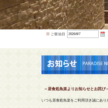
ご宿泊日
～居食処魚楽よりお知らせとお詫び
いつも居食処魚楽をご利用頂き誠にあり