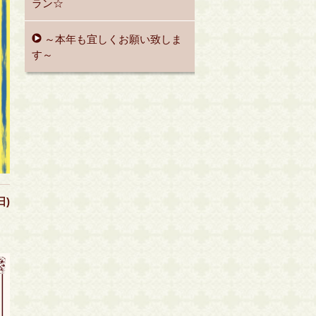
ラン☆
～本年も宜しくお願い致しま
す～
日)