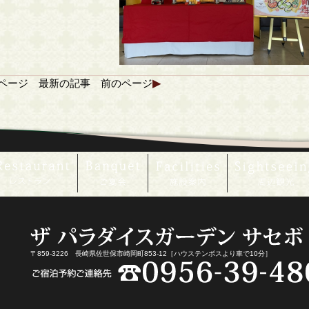
ページ
最新の記事
前のページ
▶
〒859-3226 長崎県佐世保市崎岡町853-12［ハウステンボスより車で10分］