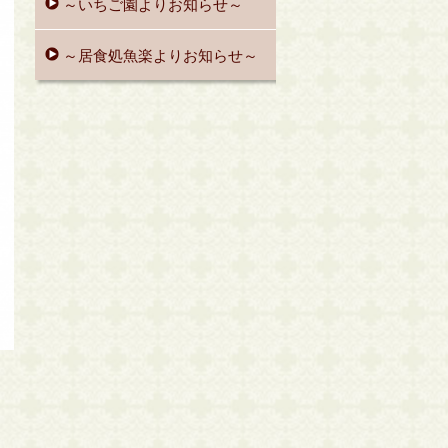
～いちご園よりお知らせ～
～居食処魚楽よりお知らせ～