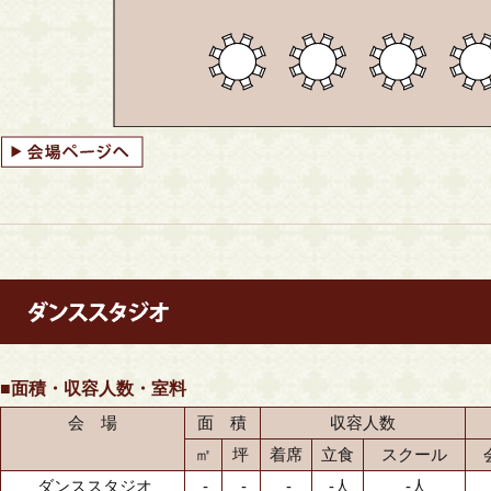
■面積・収容人数・室料
会 場
面 積
収容人数
㎡
坪
着席
立食
スクール
ダンススタジオ
-
-
-
-人
-人