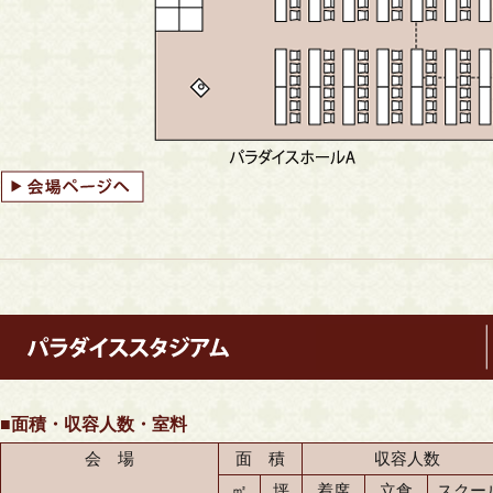
■面積・収容人数・室料
会 場
面 積
収容人数
㎡
坪
着席
立食
スクー