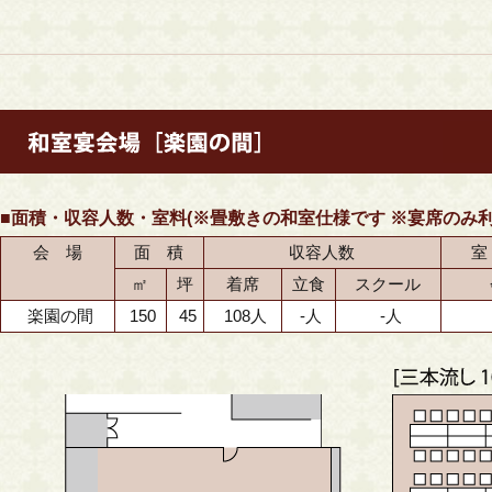
■面積・収容人数・室料(※畳敷きの和室仕様です ※宴席のみ利
会 場
面 積
収容人数
室
㎡
坪
着席
立食
スクール
楽園の間
150
45
108人
-人
-人