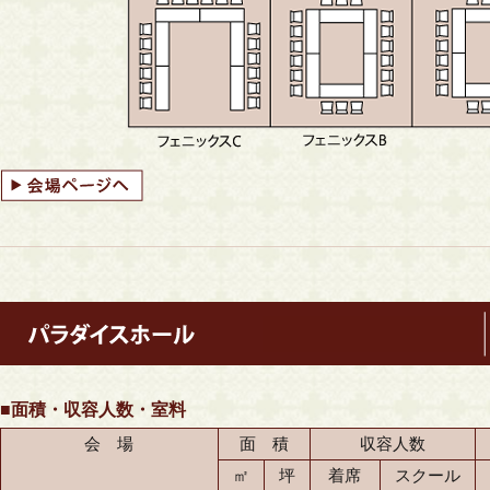
■面積・収容人数・室料
会 場
面 積
収容人数
㎡
坪
着席
スクール