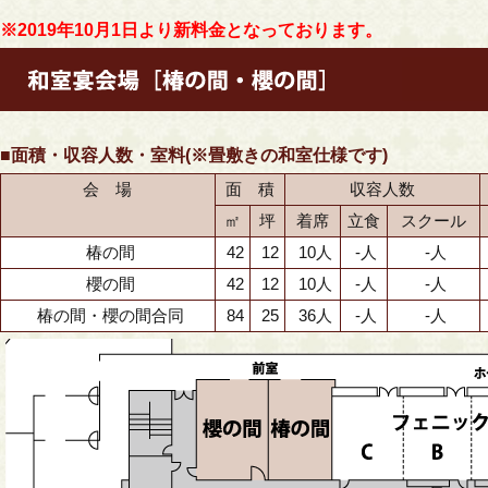
※2019年10月1日より新料金となっております。
■面積・収容人数・室料(※畳敷きの和室仕様です)
会 場
面 積
収容人数
㎡
坪
着席
立食
スクール
椿の間
42
12
10人
-人
-人
櫻の間
42
12
10人
-人
-人
椿の間・櫻の間合同
84
25
36人
-人
-人