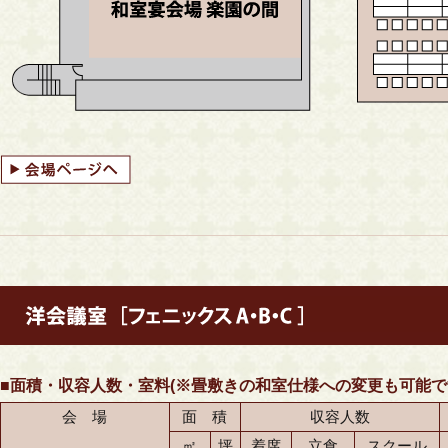
■面積・収容人数・室料(※畳敷きの和室仕様への変更も可能で
会 場
面 積
収容人数
㎡
坪
着席
立食
スクール