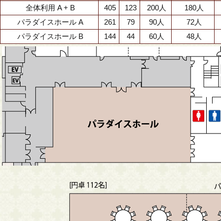
全体利用 A + B
405
123
200人
180人
パラダイスホール A
261
79
90人
72人
パラダイスホール B
144
44
60人
48人