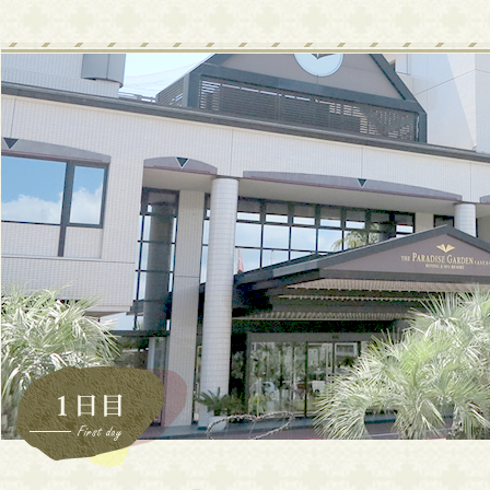
1日
チェック
スポーツ
温泉での
夕食
カラ
目
イン
んびり