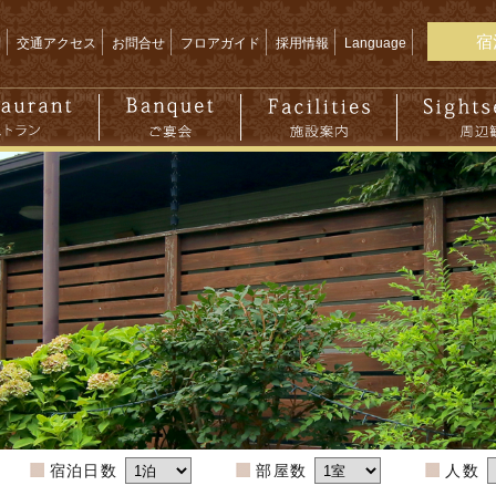
宿
問
交通アクセス
お問合せ
フロアガイド
採用情報
Language
宿泊日数
部屋数
人数