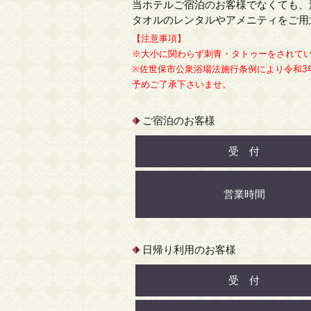
当ホテルご宿泊のお客様でなくても、
タオルのレンタルやアメニティをご用
【注意事項】
※大小に関わらず刺青・タトゥーをされて
※佐世保市公衆浴場法施行条例により令和3
予めご了承下さいませ。
ご宿泊のお客様
受 付
営業時間
日帰り利用のお客様
受 付