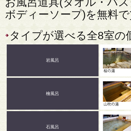
お風呂道具(タオル・バ
ボディーソープ)を無料
タイプが選べる全8室の
岩風呂
檜風呂
石風呂