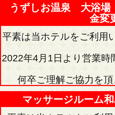
うずしお温泉 大浴場
金変
平素は当ホテルをご利用
2022年4月1日より営
何卒ご理解ご協力を頂
マッサージルーム和