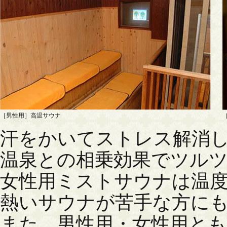
［男性用］高温サウナ
汗をかいてストレス解消
温泉との相乗効果でツル
女性用ミストサウナは温
熱いサウナが苦手な方に
また、男性用・女性用とも