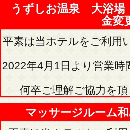
うずしお温泉 大浴場
金変
平素は当ホテルをご利用
2022年4月1日より営
何卒ご理解ご協力を頂
マッサージルーム和