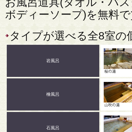
お風呂道具(タオル・バ
ボディーソープ)を無料
タイプが選べる全8室の
岩風呂
檜風呂
石風呂