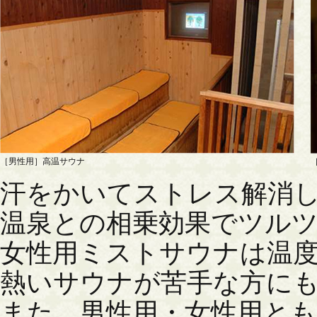
［男性用］高温サウナ
汗をかいてストレス解消
温泉との相乗効果でツル
女性用ミストサウナは温
熱いサウナが苦手な方に
また、男性用・女性用とも