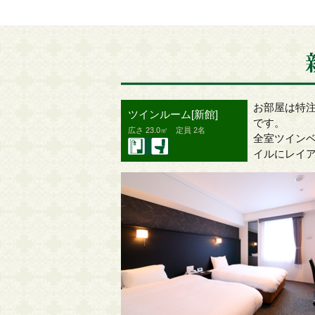
お部屋は特
ツインルーム[新館]
です。
広さ 23.0㎡ 定員 2名
全室ツイン
イルにレイ