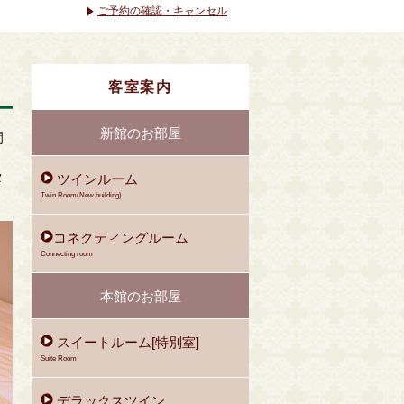
ご予約の確認・キャンセル
客室案内
新館のお部屋
間
タ
ツインルーム
Twin Room(New building)
コネクティングルーム
Connecting room
本館のお部屋
スイートルーム[特別室]
Suite Room
デラックスツイン