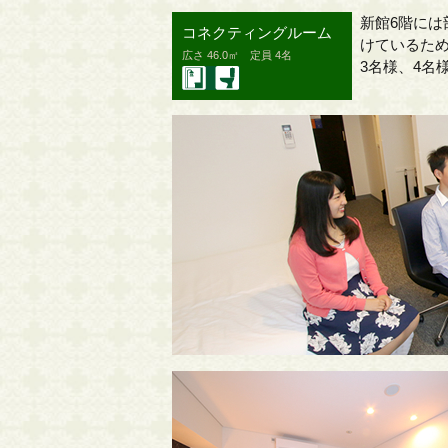
新館6階に
コネクティングルーム
けているた
広さ 46.0㎡ 定員 4名
3名様、4名