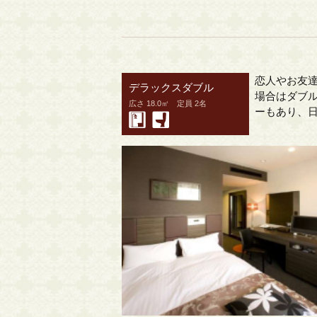
恋人やお友達
デラックスダブル
場合はダブ
広さ 18.0㎡ 定員 2名
ーもあり、