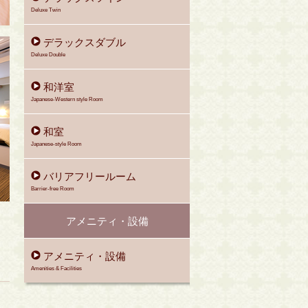
Deluxe Twin
デラックスダブル
Deluxe Double
和洋室
Japanese-Western style Room
和室
Japanese-style Room
バリアフリールーム
Barrier-free Room
アメニティ・設備
アメニティ・設備
Amenities & Facilities