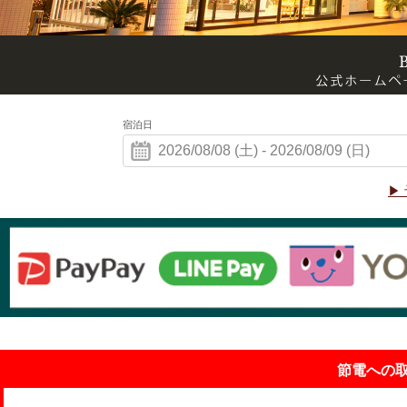
宿泊日
▶
節電への