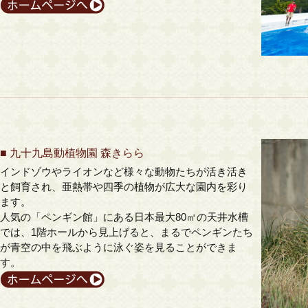
■
九十九島動植物園 森きらら
インドゾウやライオンなど様々な動物たちが活き活き
と飼育され、亜熱帯や四季の植物が広大な園内を彩り
ます。
人気の「ペンギン館」にある日本最大80㎡の天井水槽
では、1階ホールから見上げると、まるでペンギンたち
が青空の中を飛ぶように泳ぐ姿を見ることができま
す。