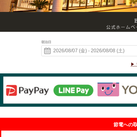
宿泊日
▶
節電への