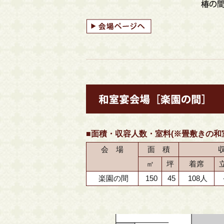
■面積・収容人数・室料(※畳敷きの和
会 場
面 積
㎡
坪
着席
楽園の間
150
45
108人