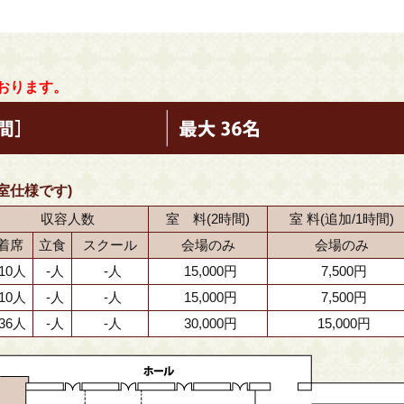
ております。
室仕様です)
収容人数
室 料(2時間)
室 料(追加/1時間)
着席
立食
スクール
会場のみ
会場のみ
10人
-人
-人
15,000円
7,500円
10人
-人
-人
15,000円
7,500円
36人
-人
-人
30,000円
15,000円