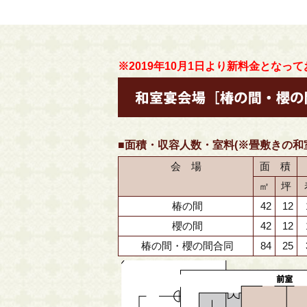
※2019年10月1日より新料金となっ
■面積・収容人数・室料(※畳敷きの和
会 場
面 積
㎡
坪
椿の間
42
12
櫻の間
42
12
椿の間・櫻の間合同
84
25