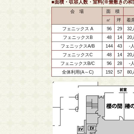
■面積・収容人数・室料(※畳敷きの和
会 場
面 積
㎡
坪
着
フェニックス A
96
29
32
フェニックスB
48
14
20
フェニックスA/B
144
43
-
フェニックスC
48
14
20
フェニックスB/C
96
28
-
全体利用(A～C)
192
57
80