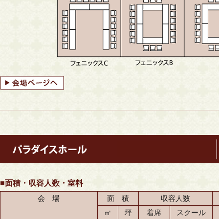
■面積・収容人数・室料
会 場
面 積
収容人数
㎡
坪
着席
スクール