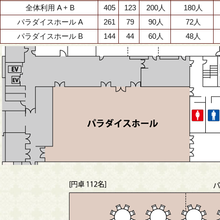
全体利用 A + B
405
123
200人
180人
パラダイスホール A
261
79
90人
72人
パラダイスホール B
144
44
60人
48人