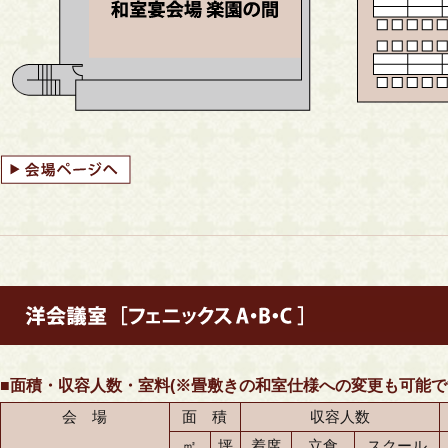
■面積・収容人数・室料(※畳敷きの和室仕様への変更も可能で
会 場
面 積
収容人数
㎡
坪
着席
立食
スクール