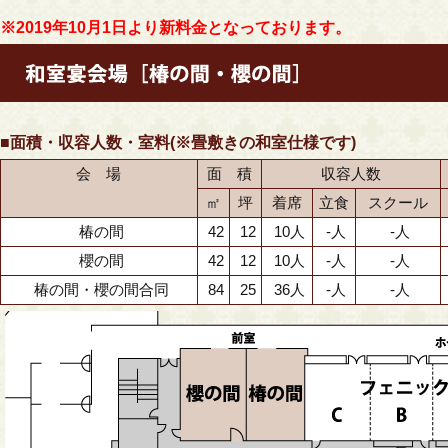
※2019年10月1日より新料金となっております。
■面積・収容人数・室料(※畳敷きの和室仕様です)
会 場
面 積
収容人数
㎡
坪
着席
立食
スクール
椿の間
42
12
10人
-人
-人
櫻の間
42
12
10人
-人
-人
椿の間・櫻の間合同
84
25
36人
-人
-人