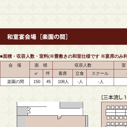
■面積・収容人数・室料(※畳敷きの和室仕様です ※宴席のみ利
会 場
面 積
収容人数
室
㎡
坪
着席
立食
スクール
楽園の間
150
45
108人
-人
-人