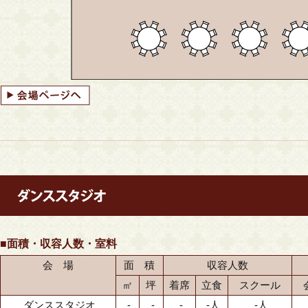
■面積・収容人数・室料
会 場
面 積
収容人数
㎡
坪
着席
立食
スクール
ダンススタジオ
-
-
-
-人
-人