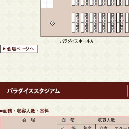
■面積・収容人数・室料
会 場
面 積
収容人数
㎡
坪
着席
立食
スクー