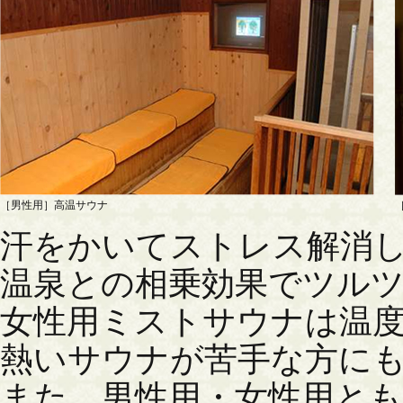
［男性用］高温サウナ
汗をかいてストレス解消
温泉との相乗効果でツル
女性用ミストサウナは温
熱いサウナが苦手な方に
また、男性用・女性用とも