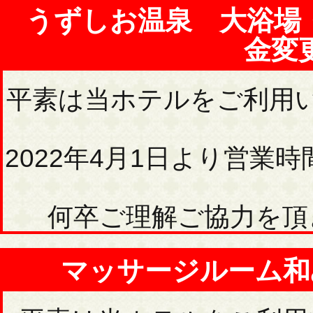
うずしお温泉 大浴場
金変
平素は当ホテルをご利用
2022年4月1日より営
何卒ご理解ご協力を頂
マッサージルーム和