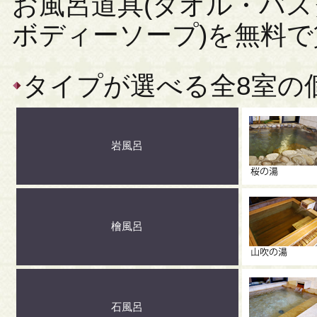
お風呂道具(タオル・バ
ボディーソープ)を無料
タイプが選べる全8室の
岩風呂
檜風呂
石風呂